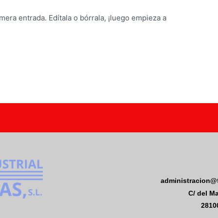
mera entrada. Edítala o bórrala, ¡luego empieza a
administracion@f
C/ del Ma
28100